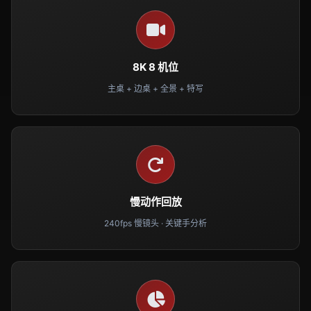
8K 8 机位
主桌 + 边桌 + 全景 + 特写
慢动作回放
240fps 慢镜头 · 关键手分析