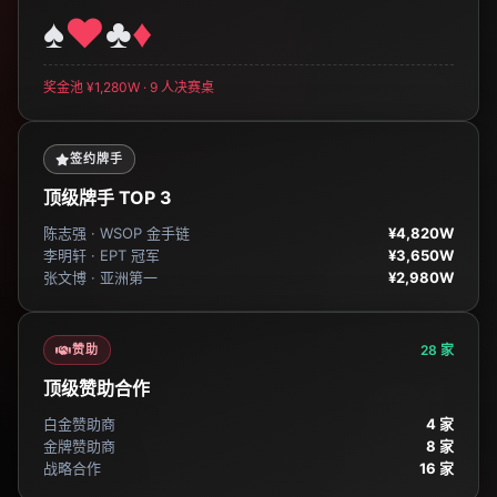
♠
♥
♣
♦
奖金池 ¥1,280W · 9 人决赛桌
签约牌手
顶级牌手 TOP 3
陈志强 · WSOP 金手链
¥4,820W
李明轩 · EPT 冠军
¥3,650W
张文博 · 亚洲第一
¥2,980W
赞助
28 家
顶级赞助合作
白金赞助商
4 家
金牌赞助商
8 家
战略合作
16 家